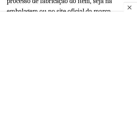
processo de fabricação do item, seja na
embalagem ou no site oficial da marca.
Caso os locais não tenham à disposição esses
produtos, então a melhor opção é realizar a
compra em um plataforma on-line que, em
geral, apresenta uma categoria destinada a
esse público.
Um exemplo disso é o
Consulta Remédios
,
que agrupa produtos de diferentes tipos,
como higiene pessoal, cosméticos e para
cabelos dentro da categoria “cruelty free”.
Isso facilita o procedimento de compra,