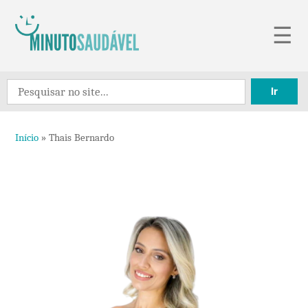
Pular
☰
para
o
Search
conteúdo
for:
Início
»
Thais Bernardo