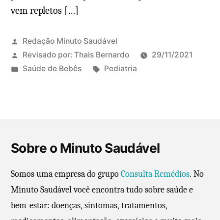
vem repletos […]
Redação Minuto Saudável
Revisado por:
Thais Bernardo
29/11/2021
P
T
Saúde de Bebês
Pediatria
u
a
b
g
l
s
i
:
c
Sobre o Minuto Saudável
a
d
Somos uma empresa do grupo
Consulta Remédios
. No
o
Minuto Saudável você encontra tudo sobre saúde e
e
bem-estar: doenças, sintomas, tratamentos,
m