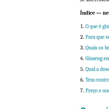
Índice — nes
O que é gi
Para que s
Quais os b
Ginseng e
Qual a dos
Tem contra
Preço e o