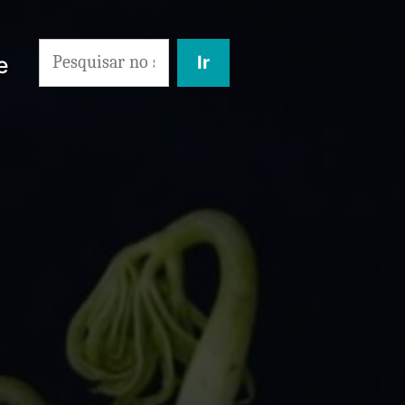
Search
e
for: