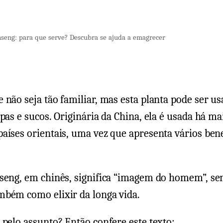
nseng: para que serve? Descubra se ajuda a emagrecer
 não seja tão familiar, mas esta planta pode ser u
opas e sucos. Originária da China, ela é usada há ma
aíses orientais, uma vez que apresenta vários bene
nseng, em chinês, significa “imagem do homem”, se
mbém como elixir da longa vida.
 pelo assunto? Então confere este texto: