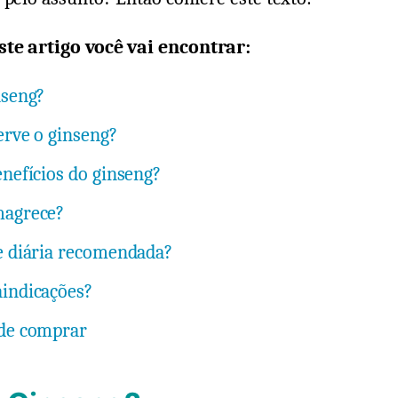
te artigo você vai encontrar:
nseng?
erve o ginseng?
enefícios do ginseng?
magrece?
e diária recomendada?
indicações?
nde comprar