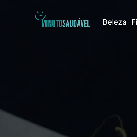
Pular
para
Beleza
F
o
conteúdo