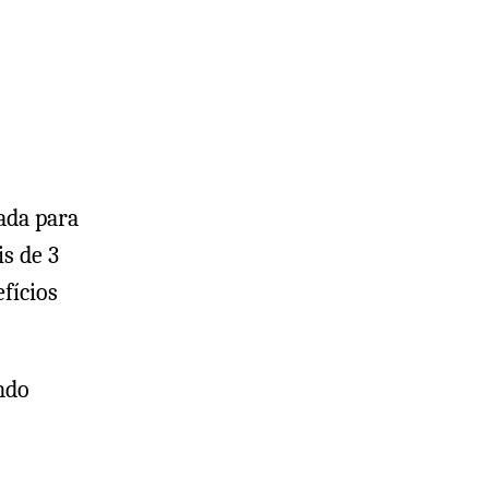
sada para
is de 3
fícios
ndo