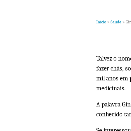
Início
»
Saúde
»
Gi
Talvez o nome
fazer chás, s
mil anos em p
medicinais.
A palavra Gi
conhecido ta
Se interessou