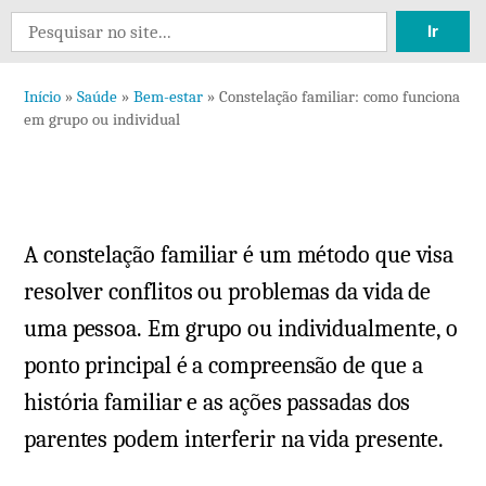
Deixe
Search
um
for:
comentário
Início
»
Saúde
»
Bem-estar
»
Constelação familiar: como funciona
em
em grupo ou individual
Constelação
familiar:
como
funciona
A constelação familiar é um método que visa
em
grupo
resolver conflitos ou problemas da vida de
ou
uma pessoa. Em grupo ou individualmente, o
individual
ponto principal é a compreensão de que a
história familiar e as ações passadas dos
parentes podem interferir na vida presente.