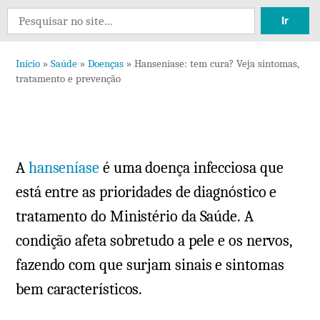
11
Search
coment
for:
em
Início
»
Saúde
»
Doenças
»
Hanseníase: tem cura? Veja sintomas,
Hansen
tratamento e prevenção
tem
cura?
Veja
sintom
A
hanseníase
é uma doença infecciosa que
tratam
e
está entre as prioridades de diagnóstico e
preve
tratamento do Ministério da Saúde. A
condição afeta sobretudo a pele e os nervos,
fazendo com que surjam sinais e sintomas
bem característicos.