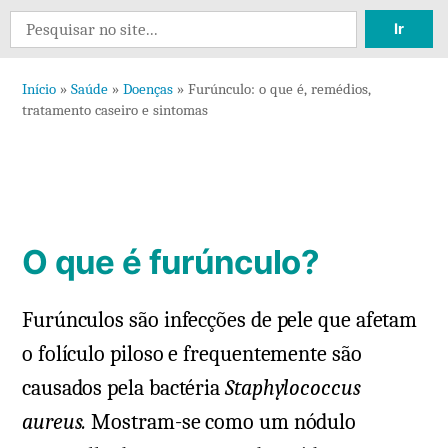
13
Search
comentários
for:
em
Início
»
Saúde
»
Doenças
»
Furúnculo: o que é, remédios,
Furúnculo:
tratamento caseiro e sintomas
o
que
é,
remédios,
tratamento
O que é furúnculo?
caseiro
e
Furúnculos são infecções de pele que afetam
sintomas
o folículo piloso e frequentemente são
causados pela bactéria
Staphylococcus
aureus.
Mostram-se como um nódulo