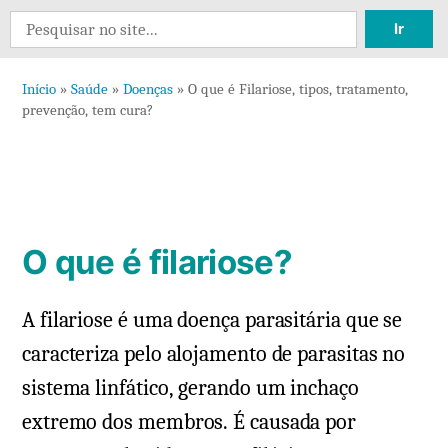
10
Search
comentários
for:
em
Início
»
Saúde
»
Doenças
»
O que é Filariose, tipos, tratamento,
O
prevenção, tem cura?
que
é
Filariose,
tipos,
tratamento,
O que é filariose?
prevenção,
tem
A filariose é uma doença parasitária que se
cura?
caracteriza pelo alojamento de parasitas no
sistema linfático, gerando um inchaço
extremo dos membros. É causada por