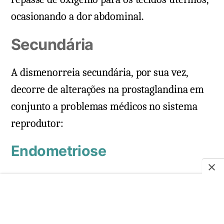
ocasionando a dor abdominal.
Secundária
A dismenorreia secundária, por sua vez,
decorre de alterações na prostaglandina em
conjunto a problemas médicos no sistema
reprodutor:
Endometriose
Cerca de 6 milhões de mulheres brasileiras
na faixa etária de 30 anos portam a doença. A
endometriose causa crescimento atípico do