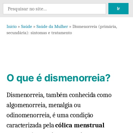
Deixe
Search
um
for:
comentário
Início
»
Saúde
»
Saúde da Mulher
»
Dismenorreia (primária,
em
secundária): sintomas e tratamento
Dismenorreia
(primária,
secundária):
sintomas
e
O que é dismenorreia?
tratamento
Dismenorreia, também conhecida como
algomenorreia, menalgia ou
odinomenorreia, é uma condição
caracterizada pela
cólica menstrual