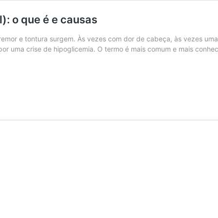
): o que é e causas
tremor e tontura surgem. Às vezes com dor de cabeça, às vezes uma
or uma crise de hipoglicemia. O termo é mais comum e mais conhe
ipoglicemia
eativa,
oturna,
eonatal):
ue
ausas